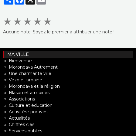
★
★
★
★
★
Aucune note. Soyez le premier à attribuer une note !
MA VILLE
» Bienvenue
» Morondava Autrement
» Une charmante ville
» Vezo et urbaine
» Morondava et la réligion
» Blason et armoiries
» Associations
» Culture et éducation
» Activités sportives
» Actualités
» Chiffres clés
» Services publics