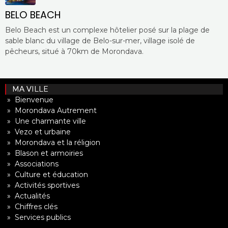
BELO BEACH
Belo Beach est un complexe hôtelier posé sur la plage de
sable blanc du village de Belo-sur-mer, village isolé de
pêcheurs, situé à 70km de Morondava.
MA VILLE
» Bienvenue
» Morondava Autrement
» Une charmante ville
» Vezo et urbaine
» Morondava et la réligion
» Blason et armoiries
» Associations
» Culture et éducation
» Activités sportives
» Actualités
» Chiffres clés
» Services publics