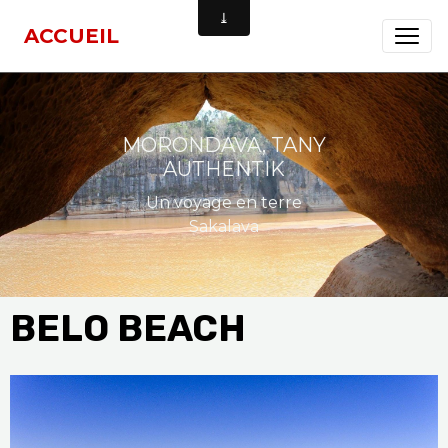
ACCUEIL
MORONDAVA, TANY
AUTHENTIK
Un voyage en terre
Sakalava
BELO BEACH