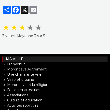
Partager
Facebook
X
Email
★
★
★
★
★
3
votes. Moyenne
3
sur 5.
MA VILLE
» Bienvenue
» Morondava Autrement
» Une charmante ville
» Vezo et urbaine
» Morondava et la réligion
» Blason et armoiries
» Associations
» Culture et éducation
» Activités sportives