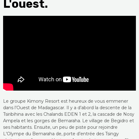
L'ouest.
Le groupe Kimony Resort est heureux de vous emmener
dans l’Ouest de Madagascar. Il y a d’abord la descente de la
Tsiribihina avec les Chalands EDEN 1 et 2, la cascade de Nosy
Ampela et les gorges de Bemaraha. Le village de Begidro et
ses habitants. Ensuite, un peu de piste pour rejoindre
L'Olympe du Bemaraha de, porte d’entrée des Tsingy