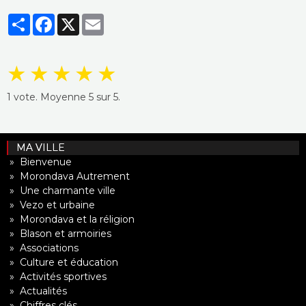
Partager
Facebook
X
Email
★
★
★
★
★
1
vote. Moyenne
5
sur 5.
MA VILLE
» Bienvenue
» Morondava Autrement
» Une charmante ville
» Vezo et urbaine
» Morondava et la réligion
» Blason et armoiries
» Associations
» Culture et éducation
» Activités sportives
» Actualités
» Chiffres clés