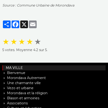
Source : Commune Urbaine de Morondava
Partager
Facebook
X
Email
★
★
★
★
★
5
votes. Moyenne
4.2
sur 5.
MA VILLE
» Bienvenue
» Morondava Autrement
» Une charmante ville
» Vezo et urbaine
» Morondava et la réligion
» Blason et armoiries
» Associations