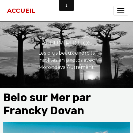
ACCUEIL
ALBUM PHOTOS
Les plus beaux endroits
insolites en photos avec
Morondava Autrement.
Belo sur Mer par
Francky Dovan