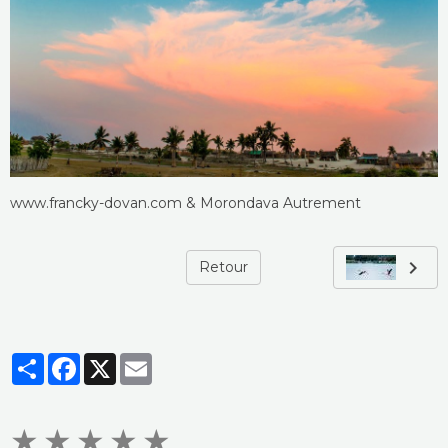
www.francky-dovan.com & Morondava Autrement
Retour
Partager
Facebook
X
Email
★
★
★
★
★