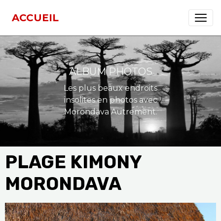
ACCUEIL
ALBUM PHOTOS
Les plus beaux endroits
insolites en photos avec
Morondava Autrement.
PLAGE KIMONY
MORONDAVA