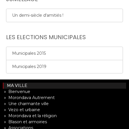
Un demi-siècle d'amitiés !
LES ELECTIONS MUNICIPALES
Municipales 2015
Municipales 2019
MA VILLE
» Bienvenue
» Morondava Autrement
» Une charmante ville
» Vezo et urbaine
» Morondava et la réligion
» Blason et armoiries
» Associations