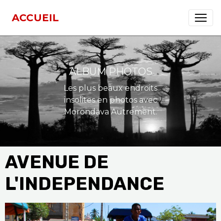
ACCUEIL
ALBUM PHOTOS
Les plus beaux endroits
insolites en photos avec
Morondava Autrement.
AVENUE DE
L'INDEPENDANCE