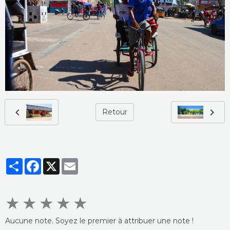
Retour
Partager
Facebook
X
Email
★
★
★
★
★
Aucune note. Soyez le premier à attribuer une note !