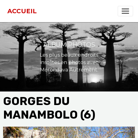
ACCUEIL
ALBUM PHOTOS
Les plus beaux endroits
insolites en photos avec
Morondava Autrement.
GORGES DU
MANAMBOLO (6)