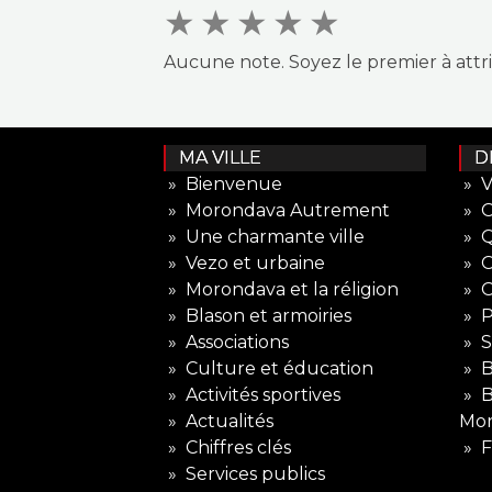
★
★
★
★
★
Aucune note. Soyez le premier à attr
MA VILLE
DE
» Bienvenue
» V
» Morondava Autrement
» 
» Une charmante ville
» Q
» Vezo et urbaine
» O
» Morondava et la réligion
» O
» Blason et armoiries
» P
» Associations
» S
» Culture et éducation
» B
» Activités sportives
» B
» Actualités
Mo
» Chiffres clés
» F
» Services publics