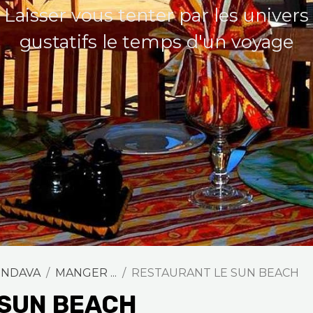
Laisser vous tenter par les univers
gustatifs le temps d'un voyage
ONDAVA
MANGER ...
RESTAURANT LE SUN BEACH
 SUN BEACH