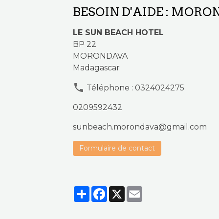
BESOIN D'AIDE : MOR
LE SUN BEACH HOTEL
BP 22
MORONDAVA
Madagascar
Téléphone : 0324024275
0209592432
sunbeach.morondava@gmail.com
Formulaire de contact
Partager
Facebook
X
Email