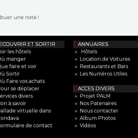
ibuer une note !
COUVRIR ET SORTIR
ANNUAIRES
oir les hôtels
» Hôtels
Où manger
» Location de Voitures
ue faire et voir
» Restaurants et Bars
ù Sortir
» Les Numéros Utiles
ù Faire vos achats
our se déplacer
ACCES DIVERS
ervices divers
» Projet PALM
on à savoir
» Nos Patenaires
allade virtuelle dans
» Nous contacter
rondava
» Album Photos
ormulaire de contact
» Vidéos