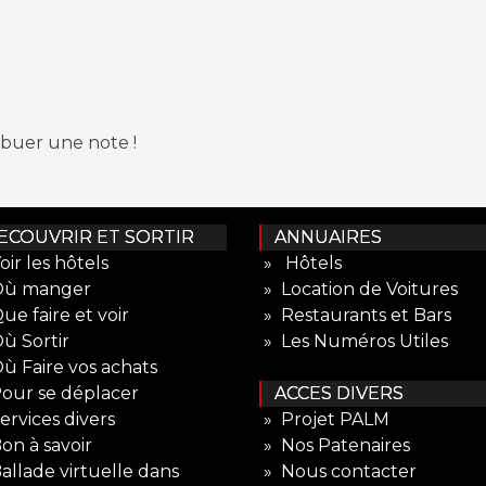
ibuer une note !
COUVRIR ET SORTIR
ANNUAIRES
oir les hôtels
» Hôtels
Où manger
» Location de Voitures
ue faire et voir
» Restaurants et Bars
ù Sortir
» Les Numéros Utiles
ù Faire vos achats
our se déplacer
ACCES DIVERS
ervices divers
» Projet PALM
on à savoir
» Nos Patenaires
allade virtuelle dans
» Nous contacter