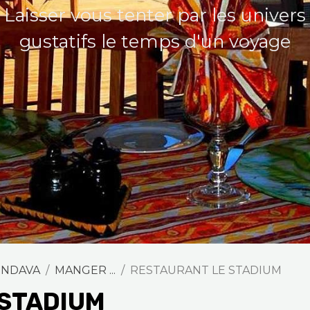
Laisser vous tenter par les univers
gustatifs le temps d'un voyage
ONDAVA
MANGER ...
RESTAURANT LE STADIUM
 STADIUM