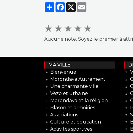
Partager
Facebook
X
Email
★
★
★
★
★
Aucune note. Soyez le premier à attr
MA VILLE
DE
» Bienvenue
» V
» Morondava Autrement
» 
» Une charmante ville
» Q
» Vezo et urbaine
» O
» Morondava et la réligion
» O
» Blason et armoiries
» P
» Associations
» S
» Culture et éducation
» B
» Activités sportives
» B