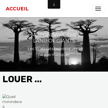
ACCUEIL
MORONDAVA, THE
LAND OF GIANTS
Les 10 attraits touristiques à
ne pas manquer
LOUER ...