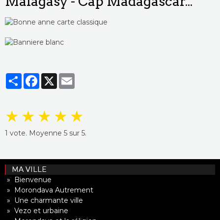
Malagasy - Cap Madagascar...
Partager
Facebook
X
Email
★
★
★
★
★
1
vote. Moyenne
5
sur 5.
MA VILLE
» Bienvenue
» Morondava Autrement
» Une charmante ville
» Vezo et urbaine