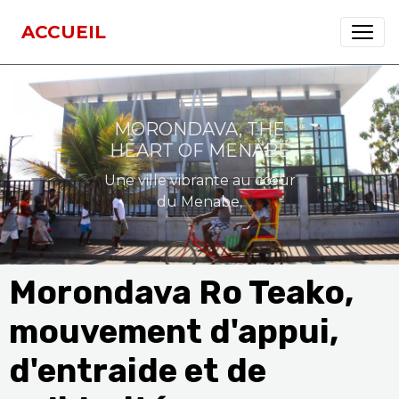
ACCUEIL
MORONDAVA, THE
HEART OF MENABE
Une ville vibrante au cœur
du Menabe,
Morondava Ro Teako,
mouvement d'appui,
d'entraide et de