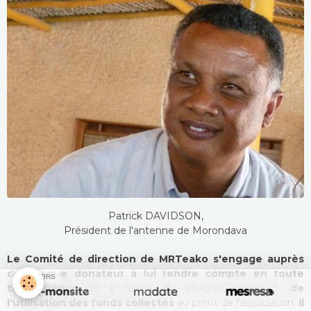
Patrick DAVIDSON,
Président de l'antenne de Morondava
Le Comité de direction de MRTeako s'engage auprès
de chaque donateur à lui rendre compte en toute
SPONSORS
transparence
et à l'issue de chaque opération,
de
l'utilisation des fonds collectés
au profit de l'association.
Il