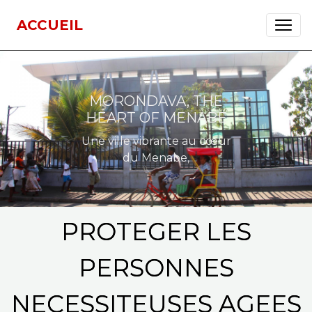
ACCUEIL
MORONDAVA, THE
HEART OF MENABE
Une ville vibrante au cœur
du Menabe,
PROTEGER LES
PERSONNES
NECESSITEUSES AGEES