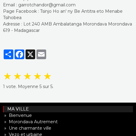
Email : garrotchandor@gmail.com
Page Facebook : Tsinjo Ho an' ny Be Antitra eto Menabe
Tsihobea
Adresse : Lot 240 AMB Ambalatanga Morondava Morondava
619 - Madagascar
Partager
Facebook
X
Email
★
★
★
★
★
1
vote. Moyenne
5
sur 5.
MA VILLE
» Bienvenue
» Morondava Autrement
» Une charmante ville
» Vezo et urbaine